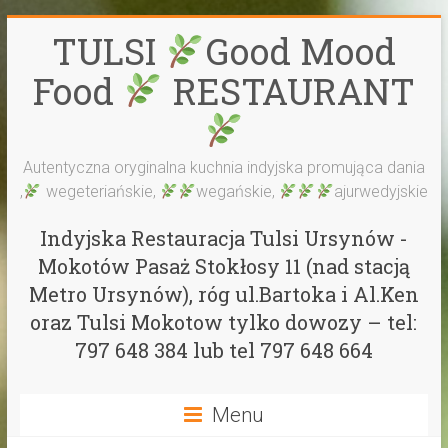
Skip
TULSI
Good Mood
to
content
Food
RESTAURANT
Autentyczna oryginalna kuchnia indyjska promująca dania
,
wegeteriańskie,
wegańskie,
ajurwedyjskie
Indyjska Restauracja Tulsi Ursynów -
Mokotów Pasaż Stokłosy 11 (nad stacją
Metro Ursynów), róg ul.Bartoka i Al.Ken
oraz Tulsi Mokotow tylko dowozy – tel:
797 648 384 lub tel 797 648 664
Menu