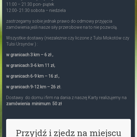
11:00 – 21:30 pon- piątek
12:00- 21:30 sobota – niedziela
zastrzegamy sobie jednak prawo do odmowy przyjęcia
zamówienia jeśli nasze siły przerobowe na to nie pozwolą.
Wszystkie dostawy (niezależnie czy liczone z Tulsi Mokotów czy
Tulsi Ursynów ) :
w granicach 3 km – 6 zł ,
w granicach 3-6 km 11 zł,
w granicach 6-9 km – 16 zl ,
w granicach 9-12 km – 26 zł.
Dostawy do domu i firm na dania z naszej Karty realizujemy na
zamówienia minimum 50 zł
Przyjdź i zjedz na miejscu