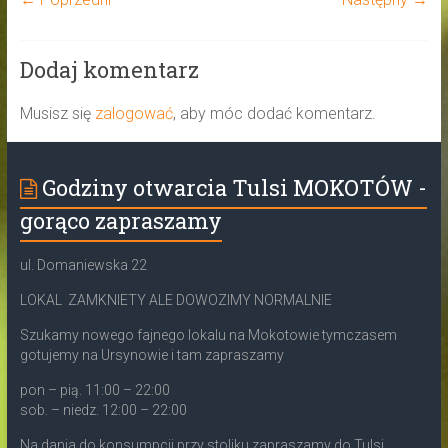
Dodaj komentarz
Musisz się
zalogować
, aby móc dodać komentarz.
Godziny otwarcia Tulsi MOKOTÓW -
gorąco zapraszamy
ul. Domaniewska 22
LOKAL ZAMKNIETY ALE DOWOZIMY NORMALNIE
Szukamy nowego fajnego lokalu na Mokotowie tymczasem
gotujemy na Ursynowie i tam zapraszamy
pon – pią. 11:00 – 22:00
sob. – niedz. 12:00 – 22:00
Na dania do konsumpcji przy stoliku zapraszamy do Tulsi