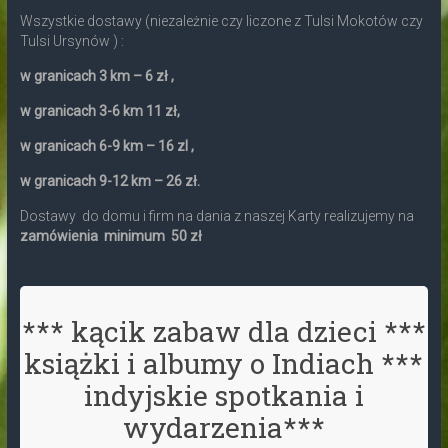
Wszystkie dostawy (niezależnie czy liczone z Tulsi Mokotów czy
Tulsi Ursynów ) :
w granicach 3 km – 6 zł ,
w granicach 3-6 km 11 zł,
w granicach 6-9 km – 16 zl ,
w granicach 9-12 km – 26 zł.
Dostawy do domu i firm na dania z naszej Karty realizujemy na
zamówienia minimum 50 zł
*** kącik zabaw dla dzieci ***
książki i albumy o Indiach ***
indyjskie spotkania i
wydarzenia***