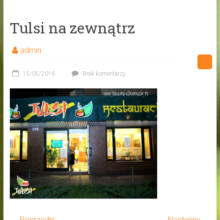
Tulsi na zewnątrz
admin
15/05/2016
Brak komentarzy
← Poprzedni
Następny →