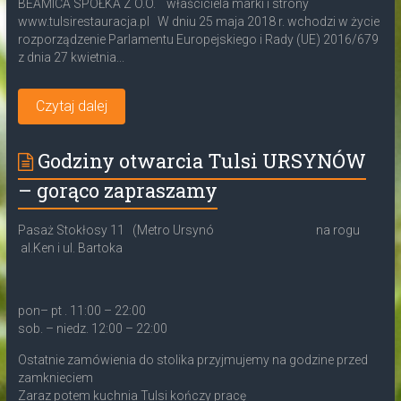
BEAMICA SPÓŁKA Z O.O. właściciela marki i strony
www.tulsirestauracja.pl W dniu 25 maja 2018 r. wchodzi w życie
rozporządzenie Parlamentu Europejskiego i Rady (UE) 2016/679
z dnia 27 kwietnia...
Czytaj dalej
Godziny otwarcia Tulsi URSYNÓW
– gorąco zapraszamy
Pasaż Stokłosy 11 (Metro Ursynó na rogu
al.Ken i ul. Bartoka
pon– pt . 11:00 – 22:00
sob. – niedz. 12:00 – 22:00
Ostatnie zamówienia do stolika przyjmujemy na godzine przed
zamknieciem
Zaraz potem kuchnia Tulsi kończy pracę