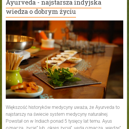
Ayurveda - najstarsza indyjska
wiedza o dobrym życiu
Większość historyków medycyny uważa, że Ayurveda to
najstarszy na świecie system medycyny naturalnej.
Powstał on w Indiach ponad 5 tysięcy lat temu. Ayus
oznacza „życie” lub „okres życia”, veda oznacza „wiedzę”