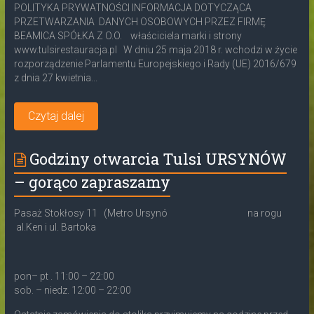
POLITYKA PRYWATNOŚCI INFORMACJA DOTYCZĄCA
PRZETWARZANIA DANYCH OSOBOWYCH PRZEZ FIRMĘ
BEAMICA SPÓŁKA Z O.O. właściciela marki i strony
www.tulsirestauracja.pl W dniu 25 maja 2018 r. wchodzi w życie
rozporządzenie Parlamentu Europejskiego i Rady (UE) 2016/679
z dnia 27 kwietnia...
Czytaj dalej
Godziny otwarcia Tulsi URSYNÓW
– gorąco zapraszamy
Pasaż Stokłosy 11 (Metro Ursynó na rogu
al.Ken i ul. Bartoka
pon– pt . 11:00 – 22:00
sob. – niedz. 12:00 – 22:00