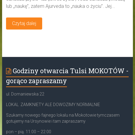
lub „naukę”, zatem Ajurveda to „nauka o życiu”. Jej...
Czytaj dalej
Godziny otwarcia Tulsi MOKOTÓW -
gorąco zapraszamy
ul. Domaniewska 22
LOKAL ZAMKNIETY ALE DOWOZIMY NORMALNIE
Szukamy nowego fajnego lokalu na Mokotowie tymczasem
gotujemy na Ursynowie i tam zapraszamy
pon – pią. 11:00 – 22:00