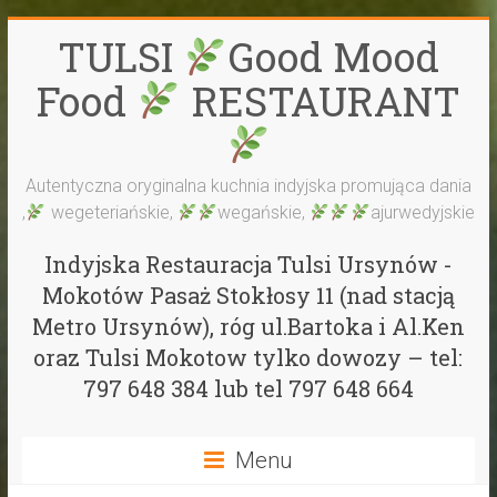
Skip
TULSI
Good Mood
to
content
Food
RESTAURANT
Autentyczna oryginalna kuchnia indyjska promująca dania
,
wegeteriańskie,
wegańskie,
ajurwedyjskie
Indyjska Restauracja Tulsi Ursynów -
Mokotów Pasaż Stokłosy 11 (nad stacją
Metro Ursynów), róg ul.Bartoka i Al.Ken
oraz Tulsi Mokotow tylko dowozy – tel:
797 648 384 lub tel 797 648 664
Menu